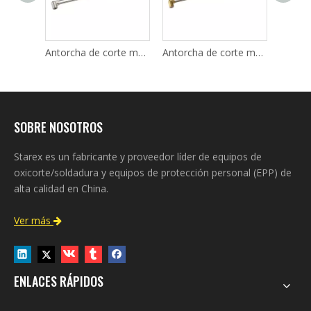
Antorcha de corte manual Honōmaru tipo M
Antorcha de corte manual Honōmaru tipo H
Soplete de corte recto Oxweld económico 1614
SOBRE NOSOTROS
Starex es un fabricante y proveedor líder de equipos de
oxicorte/soldadura y equipos de protección personal (EPP) de
alta calidad en China.
Ver más

ENLACES RÁPIDOS