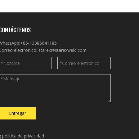
CONTÁCTENOS
WhatsApp:+86-13386641185
Correo electrónico:
starex@starexweld.com
Entregar
g
política de privacidad