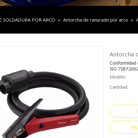
E SOLDADURA POR ARCO
»
Antorcha de ranurado por arco
»
Antorcha 
Conformidad 
ISO 7287:200
Modelo:
Cantidad:
Aña