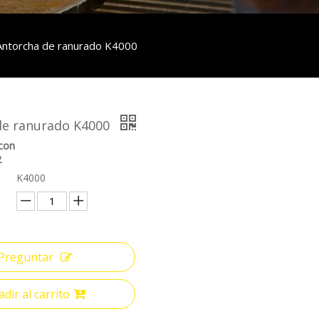
Antorcha de ranurado K4000
de ranurado K4000
con
2
K4000
Preguntar
dir al carrito