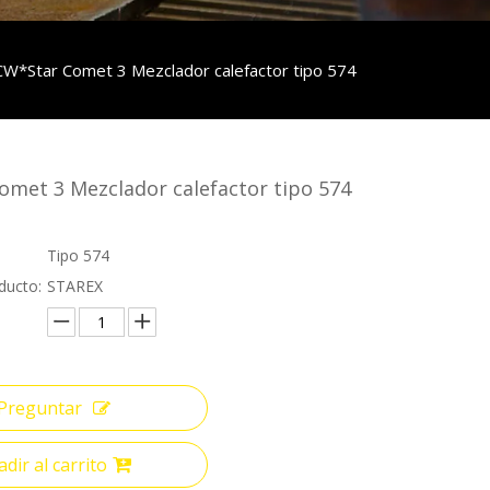
CW*Star Comet 3 Mezclador calefactor tipo 574
met 3 Mezclador calefactor tipo 574
Tipo 574
ducto:
STAREX
Preguntar
dir al carrito