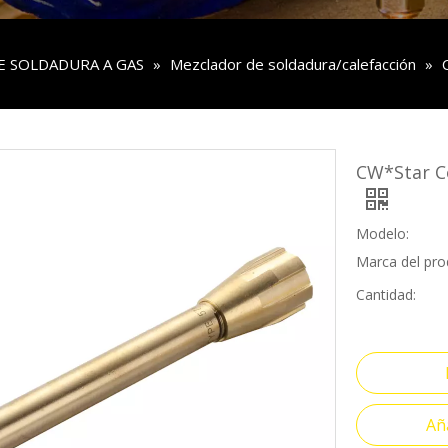
E SOLDADURA A GAS
»
Mezclador de soldadura/calefacción
»
CW*Star Co
Modelo:
Marca del pro
Cantidad:
Aña