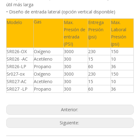
útil más larga
• Diseño de entrada lateral (opción vertical disponible)
Gas
Modelo
Max.
Entrega
Max.
Presión de
Presión
Laboral
entrada
(psi)
Presión
(PSI)
(psi)
SR026-OX
Oxígeno
3000
230
150
SR026
-AC
Acetileno
300
15
10
SR026-LP
Propano
300
60
36
Sr027-ox
Oxígeno
3000
230
150
SR027-AC
Acetileno
300
15
10
SR027
-LP
Propano
300
60
36
Anterior:
Siguiente: