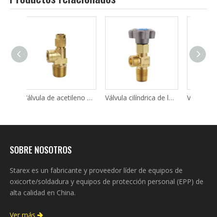
Válvula de acetileno de cilindro de latón QF5-1
Válvula cilíndrica de latón BK-94 para oxígeno y acetileno
Válvula de cilindro de latón QF-08B para oxígeno y acetileno
SOBRE NOSOTROS
Starex es un fabricante y proveedor líder de equipos de
oxicorte/soldadura y equipos de protección personal (EPP) de
alta calidad en China.
Ver más
