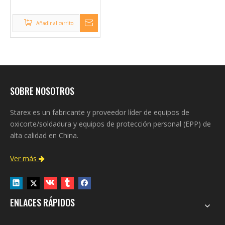
de rosa, gas natural,
propano, butano,
Añadir al carrito
propileno
SOBRE NOSOTROS
Starex es un fabricante y proveedor líder de equipos de
oxicorte/soldadura y equipos de protección personal (EPP) de
alta calidad en China.
Ver más

ENLACES RÁPIDOS