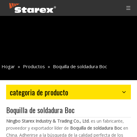
Hogar
»
Productos
»
Boquilla de soldadura Boc
categoria de producto
Boquilla de soldadura Boc
Ningbo Starex Industry & Trading Co., Ltd.
es un fabricante,
proveedor y exportador líder de
Boquilla de soldadura Boc
en
China. Adherirse a la búsqueda de la calidad perfecta de los