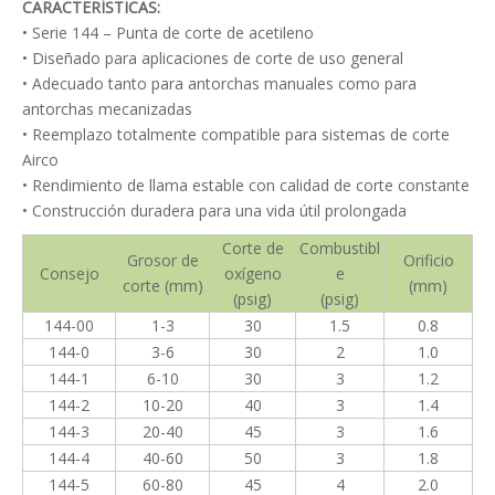
CARACTERÍSTICAS:
• Serie 144 – Punta de corte de acetileno
• Diseñado para aplicaciones de corte de uso general
• Adecuado tanto para antorchas manuales como para
antorchas mecanizadas
• Reemplazo totalmente compatible para sistemas de corte
Airco
• Rendimiento de llama estable con calidad de corte constante
• Construcción duradera para una vida útil prolongada
Corte de
Combustibl
Grosor de
Orificio
Consejo
oxígeno
e
corte (mm)
(mm)
(psig)
(psig)
144
-00
1-3
30
1.5
0.8
144
-0
3-6
30
2
1.0
144
-1
6-10
30
3
1.2
144
-2
10-20
40
3
1.4
144
-3
20-40
45
3
1.6
144
-4
40-60
50
3
1.8
144
-5
60-80
45
4
2.0