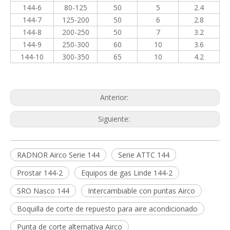
144
-6
80-125
50
5
2.4
144
-7
125-200
50
6
2.8
144
-8
200-250
50
7
3.2
144
-9
250-300
60
10
3.6
144-10
300-350
65
10
4.2
Anterior:
Siguiente:
RADNOR Airco Serie 144
Serie ATTC 144
Prostar 144-2
Equipos de gas Linde 144-2
SRO Nasco 144
Intercambiable con puntas Airco
Boquilla de corte de repuesto para aire acondicionado
Punta de corte alternativa Airco